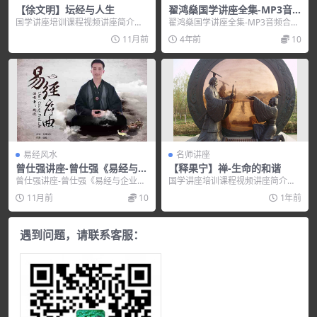
【徐文明】坛经与人生
翟鸿燊国学讲座全集-MP3音
频合集
国学讲座培训课程视频讲座简介：
翟鸿燊国学讲座全集-MP3音频合
【徐文明】坛经与人生 内容简介：
集，培训讲座视频，培训课程视频
11月前
4年前
10
《《坛经》与人生...
教程下载，百度网盘...
易经风水
名师讲座
曾仕强讲座-曾仕强《易经与企
【释果宁】禅-生命的和谐
业决策管理》
曾仕强讲座-曾仕强《易经与企业决
国学讲座培训课程视频讲座简介：
策管理》，培训讲座视频，培训课
—–中华传统文化研究会副...
11月前
10
1年前
程视频教程下载，百...
遇到问题，请联系客服：