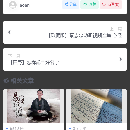
laoan
分享
收藏
点赞(
0
)
上一篇
【珍藏版】蔡志忠动画视频全集-心经
下一篇
【田野】怎样起个好名字
相关文章
名师讲座
国学讲座