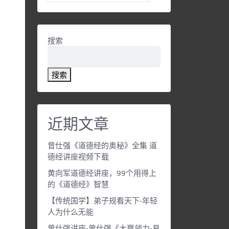
搜索
搜索
近期文章
曾仕强《道德经的奥秘》全集 道
德经讲座视频下载
黄向军道德经讲座，99个用得上
的《道德经》智慧
【传统国学】弟子规看天下-年轻
人为什么无能
曾仕强讲座-曾仕强《大赢领力-易