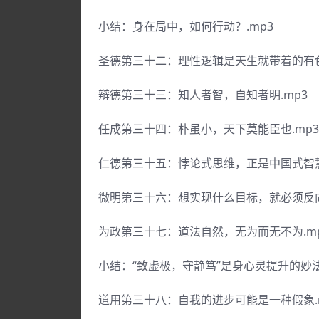
小结：身在局中，如何行动？.mp3
圣德第三十二：理性逻辑是天生就带着的有色
辩德第三十三：知人者智，自知者明.mp3
任成第三十四：朴虽小，天下莫能臣也.mp3
仁德第三十五：悖论式思维，正是中国式智慧
微明第三十六：想实现什么目标，就必须反向
为政第三十七：道法自然，无为而无不为.m
小结：“致虚极，守静笃”是身心灵提升的妙法!
道用第三十八：自我的进步可能是一种假象.