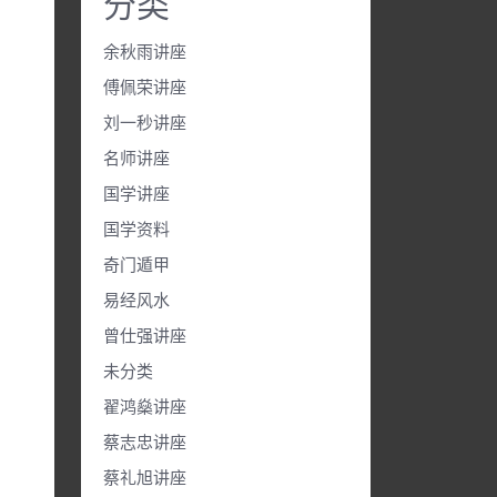
分类
余秋雨讲座
傅佩荣讲座
刘一秒讲座
名师讲座
国学讲座
国学资料
奇门遁甲
易经风水
曾仕强讲座
未分类
翟鸿燊讲座
蔡志忠讲座
蔡礼旭讲座