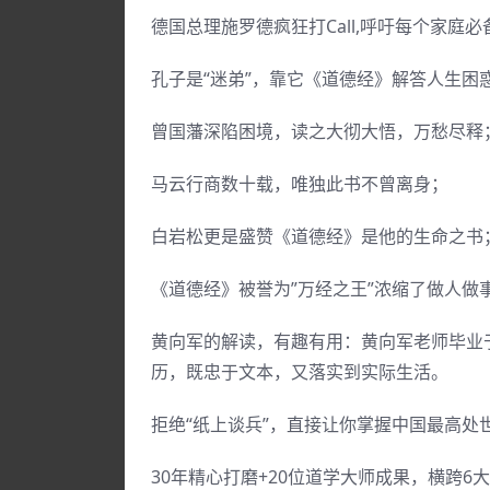
德国总理施罗德疯狂打Call,呼吁每个家庭
孔子是“迷弟”，靠它《道德经》解答人生困
曾国藩深陷困境，读之大彻大悟，万愁尽释
马云行商数十载，唯独此书不曾离身；
白岩松更是盛赞《道德经》是他的生命之书
《道德经》被誉为”万经之王”浓缩了做人做
黄向军的解读，有趣有用：黄向军老师毕业
历，既忠于文本，又落实到实际生活。
拒绝“纸上谈兵”，直接让你掌握中国最高处
30年精心打磨+20位道学大师成果，横跨6