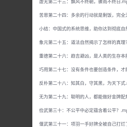
虚无第二十三：飘风不终朝，骤雨不终日.m
苦恩第二十四：多余的行动就是剩饭，完全无
小结：中国式的系统思维，助你达到彻底自然
象元第二十五：道法自然揭示了怎样的真理？
重德第二十六：趋吉避凶，是人类的生存本能
巧用第二十七：没有条件也要创造条件，才能
反朴第二十八：知其白，守其黑，为天下式.
无为第二十九：聪明的人，都能做好金牌配角
俭武第三十：不公平中必定蕴含着公平？.m
偃武第三十一：项羽一手好牌全被自己打烂了