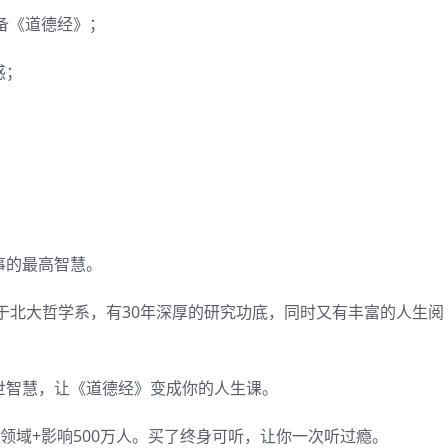
必备《道德经》；
惑；
；
；
事的最高智慧。
于北大哲学系，有30年深厚的研究功底，同时又有丰富的人生阅
世智慧，让《道德经》变成你的人生课。
大领域+影响500万人。买了终身可听，让你一次听过瘾。