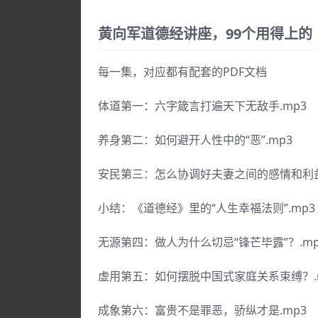
黄向军道德经讲座，99个用得上的
每一集，对应都有配套的PDF文档
体道第一：六字箴言打遍天下无敌手.mp3
养身第二：如何避开人性中的“恶”.mp3
安民第三：怎么协调好夫妻之间的感情和利益
小结：《道德经》里的“人生幸福法则”.mp3
无源第四：做人为什么切忌“锋芒毕露”？.mp
虚用第五：如何摆脱中国式家庭关系束缚？.
成象第六：富贵不是罪恶，骄纵才是.mp3