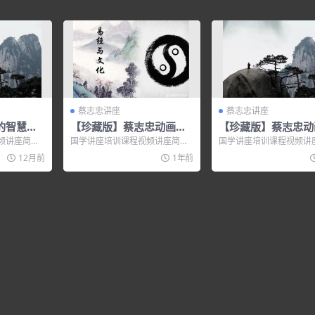
蔡志忠讲座
蔡志忠讲座
的智慧人
【珍藏版】蔡志忠动画视
【珍藏版】蔡志忠动
频全集-中庸
频全集-大学
频讲座简
国学讲座培训课程视频讲座简
国学讲座培训课程视频讲
二 老子论女
介： 【珍藏版】蔡志忠动画视频
介： 【珍藏版】蔡志忠
12月前
1年前
全集：中庸—...
全集：大学—...