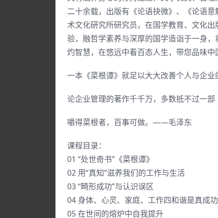
二十余载，出版有《论语抉微》、《论语意
术文化研究所研究员，在国学教育、文化出
验，融哲学素养与深厚的国学造诣于一身，
灼智慧，在悠远中看百态人生，带您品味中
一本《菜根谭》就足以大大改善个人与企业
论企业管理的著作千千万，多数抵不过一部
嚼得菜根者，百事可做。——毛泽东
课程目录：
01 “处世奇书”《菜根谭》
02 用“真知”滋养我们的工作与生活
03 “畸形成功”与认识误区
04 身体、心灵、家庭、工作四和谐是真成功
05 在世间的熔炉中自我提升