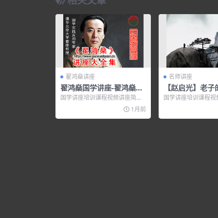
相关文章
翟鸿燊讲座
名师讲座
翟鸿燊国学讲座-翟鸿燊
【赵启光】老子
《国学应用智慧》
生
国学讲座培训课程视频讲座简
国学讲座培训课程视
介： 翟鸿燊国学讲座 – 翟鸿燊
介： 一 神秘的老子 
1月前
《国学应用...
人 三 老子谈婚姻 ...