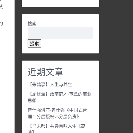
艺
灼
搜索
搜索
近期文章
【朱鹤亭】人生与养生
【周建波】政商奇才-范蠡的商业
思想
曾仕强讲座-曾仕强《中国式管
理：分层授权vs分层负责》
【马未都】共尝百味人生【高
清】