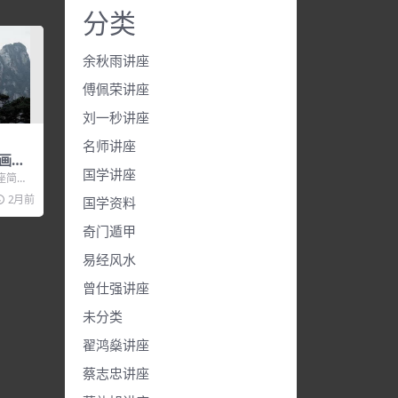
分类
余秋雨讲座
傅佩荣讲座
刘一秒讲座
名师讲座
画视
国学讲座
座简
动画视频
2月前
国学资料
奇门遁甲
易经风水
曾仕强讲座
未分类
翟鸿燊讲座
蔡志忠讲座