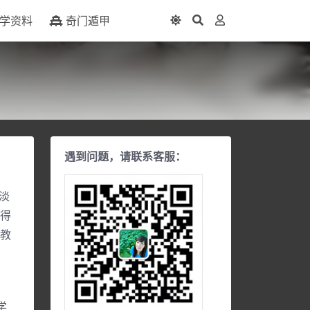
学资料
奇门遁甲
遇到问题，请联系客服：
淡
嚼得
学教
，
学