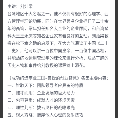
主讲：刘灿梁
台湾地区十大名嘴之一，他不仅拥有很好的心理学、西
方管理学理论功底，同时在世界著名企业担任了二十余
年的高管，常年担任知名大企业的企业顾问，和台湾塑
料大王王永庆等知名企业家有着良好的互动。刘灿梁教
授在松下幸之助的启发下，花大力气通读了中国《二十
四史》，他可以讲一百位中国皇帝、一百位中国丞相，
并能熟练地运用管理学的理论来进行分析，烂熟于胸的
历史人物和事件给刘教授的课程锦上添花。
《成功缔造商业王国–曹操的创业智慧》各集主要内容：
一、智取天下：团队领导者应具备的特质
二、惟才而用：企业发展的巨大动力
三、包容尊重：成就人才的环境因素
四、理性判断：拨云见日的战略眼光
五、观人方略：揣摩他人心理的反射技巧