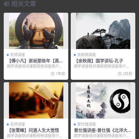
相关文章
名师讲座
余秋雨讲座
【傅小凡】崇祯那些年【高
【余秋雨】国学讲坛-孔子
清】
国学讲座培训课程视频讲座简介：
国学讲座培训课程视频讲座简介：
【傅小凡】崇祯那些年【高清】 厦
《国学讲坛：孔子 主讲人余秋雨》
1年前
2月前
门大...
内容介绍： &n...
名师讲座
曾仕强讲座
【张雪峰】问道人生大觉悟
曾仕强讲座-曾仕强《北洋大讲
堂-胡雪岩成功启示》
国学讲座培训课程视频讲座简介：
国学讲座培训课程视频讲座简介：