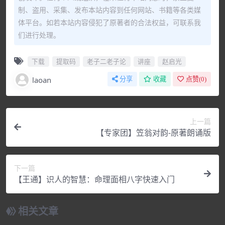
制、盗用、采集、发布本站内容到任何网站、书籍等各类媒
体平台。如若本站内容侵犯了原著者的合法权益，可联系我
们进行处理。
下载
提取码
老子二老子论
讲座
赵启光
laoan
分享
收藏
点赞(
0
)
上一篇
【专家团】笠翁对韵-原著朗诵版
下一篇
【王通】识人的智慧：命理面相八字快速入门
相关文章