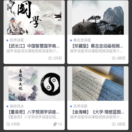
名师讲座
蔡志忠讲座
【武长江】中国智慧国学商道-
【珍藏版】蔡志忠动画视频全
企业运营管理大师经典解读
集-菜根譚
国学讲座培训课程视频讲座简介：
国学讲座培训课程视频讲座简介：
【高清】
讲师简介： 武长江，北京大学民营
【珍藏版】蔡志忠动画视频全集：
2月前
4周前
经济研究院咨询中...
菜根譚&mdash...
易经风水
名师讲座
【董易奇】八字预测学讲座初
【金海峰】《大学·理想蓝图》
级入门录像
大学传
【董易奇】八字预测学讲座初级入
国学讲座培训课程视频讲座简介：
门录像，培训讲座视频，培训课程
金海峰《大学·理想蓝图-大学传》
9月前
10
2周前
视频教程下载，百度网...
课...