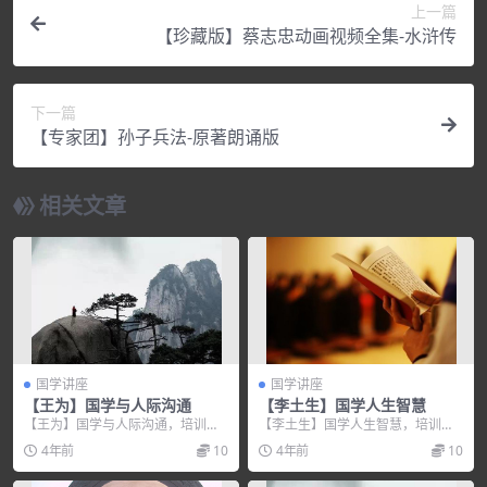
上一篇
【珍藏版】蔡志忠动画视频全集-水浒传
下一篇
【专家团】孙子兵法-原著朗诵版
相关文章
国学讲座
国学讲座
【王为】国学与人际沟通
【李土生】国学人生智慧
【王为】国学与人际沟通，培训讲
【李土生】国学人生智慧，培训讲
座视频，培训课程视频教程下载，
座视频，培训课程视频教程下载，
4年前
10
4年前
10
百度网盘资源分享下载...
百度网盘资源分享下载...