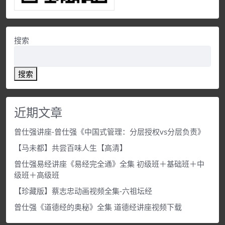
搜索
搜索
近期文章
曾仕强讲座-曾仕强《中国式管理：分层授权vs分层负责》
【马未都】共尝百味人生【高清】
曾仕强易经讲座《易经完全通》全集 初级班＋基础班＋中
级班＋高级班
【珍藏版】蔡志忠动画视频全集-六祖坛经
曾仕强《道德经的奥秘》全集 道德经讲座视频下载