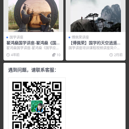
国学讲座
傅佩荣讲座
翟鸿燊国学讲座-翟鸿燊《国学
【傅佩荣】国学的天空逍遥的
应用智慧-点亮心灯》
庄子-处事篇
翟鸿燊国学讲座-翟鸿燊《国学应用
国学讲座培训课程视频讲座简介：
智慧-点亮心灯》，培训讲座视频，
【傅佩荣】国学的天空逍遥的庄子-
4年前
10
2月前
培训课程视频教程...
处事篇 立即下载...
遇到问题，请联系客服：