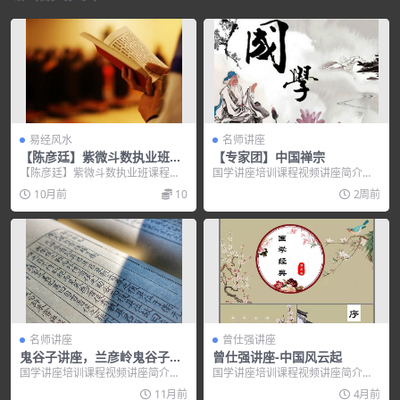
易经风水
名师讲座
【陈彦廷】紫微斗数执业班课
【专家团】中国禅宗
程全15课下载
【陈彦廷】紫微斗数执业班课程全1
国学讲座培训课程视频讲座简介：
5课下载，培训讲座视频，培训课程
中国禅宗 立即下载或者加入会员免
10月前
10
2周前
视频教程下载，百...
费下载： Ori...
名师讲座
曾仕强讲座
鬼谷子讲座，兰彦岭鬼谷子绝
曾仕强讲座-中国风云起
学全集视频讲座
国学讲座培训课程视频讲座简介：
国学讲座培训课程视频讲座简介：
鬼谷子，姓王名诩(或利)，又名王
曾仕强讲座-中国风云起 目录： 曾
11月前
4月前
禅,号玄微子，春...
仕强【中国风云...