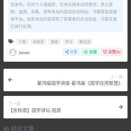
创发布。任何个人或组织，在未征得本站同意时，禁止复
制、盗用、采集、发布本站内容到任何网站、书籍等各类媒
体平台。如若本站内容侵犯了原著者的合法权益，可联系我
们进行处理。
下载
动画系
漫画
甲马
蔡志忠
laoan
分享
收藏
点赞(
0
)
上一篇
翟鸿燊国学讲座-翟鸿燊《国学应用智慧》
下一篇
【余秋雨】国学讲坛-屈原
相关文章