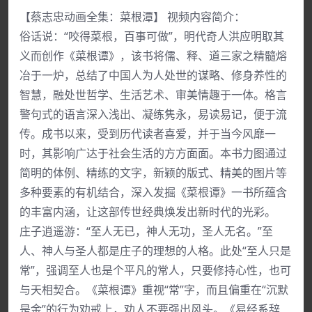
【蔡志忠动画全集：菜根潭】 视频内容简介：
俗话说：“咬得菜根，百事可做”，明代奇人洪应明取其
义而创作《菜根谭》，该书将儒、释、道三家之精髓熔
冶于一炉，总结了中国人为人处世的谋略、修身养性的
智慧，融处世哲学、生活艺术、审美情趣于一体。格言
警句式的语言深入浅出、凝练隽永，易读易记，便于流
传。成书以来，受到历代读者喜爱，并于当今风靡一
时，其影响广达于社会生活的方方面面。本书力图通过
简明的体例、精练的文字，新颖的版式、精美的图片等
多种要素的有机结合，深入发掘《菜根谭》一书所蕴含
的丰富内涵，让这部传世经典焕发出新时代的光彩。
庄子逍遥游：“至人无已，神人无功，圣人无名。”至
人、神人与圣人都是庄子的理想的人格。此处“至人只是
常”，强调至人也是个平凡的常人，只要修持心性，也可
与天相契合。《菜根谭》重视“常”字，而且偏重在“沉默
是金”的行为劝戒上，劝人不要强出风头。《易经系辞