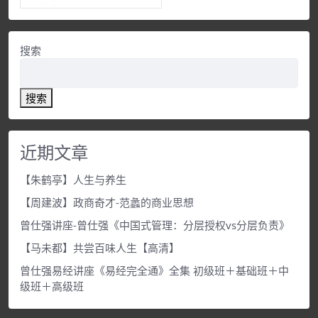
搜索
搜索
近期文章
【朱鹤亭】人生与养生
【周建波】政商奇才-范蠡的商业思想
曾仕强讲座-曾仕强《中国式管理：分层授权vs分层负责》
【马未都】共尝百味人生【高清】
曾仕强易经讲座《易经完全通》全集 初级班＋基础班＋中
级班＋高级班