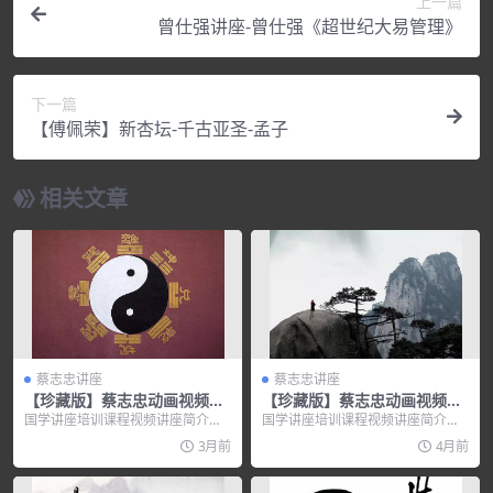
上一篇
曾仕强讲座-曾仕强《超世纪大易管理》
下一篇
【傅佩荣】新杏坛-千古亚圣-孟子
相关文章
蔡志忠讲座
蔡志忠讲座
【珍藏版】蔡志忠动画视频全
【珍藏版】蔡志忠动画视频全
集-聂隐娘
集-龍女
国学讲座培训课程视频讲座简介：
国学讲座培训课程视频讲座简介：
【珍藏版】蔡志忠动画视频全集：
【珍藏版】蔡志忠动画视频全集：
3月前
4月前
聂隐娘&mdash...
龍女—...