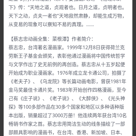
下》传：“天地之道，贞观者也。日月之道，贞明者也。
天下之动，贞夫一者也”天地寂然肃静，却能生成万物，
从变易的现象可以察知不易的真理。……
【蔡志忠动画全集：菜根潭】作者简介：
蔡志忠，台湾著名漫画家。1999年12月8日获得荷兰克
劳斯王子基金会颁奖，表彰他通过漫画将中国传统哲学
与文学作出了史无前例的再创造。蔡志忠从十五岁起便
开始成为职业漫画家。1976年成立龙卡通公司，拍摄了
《老夫子》、《乌龙院》等长篇动画电影，曾获1981年
金马奖最佳卡通片奖。1983年开始创作四格漫画，至今
己有《庄子说》、《老子说》、《大醉侠》、《光头神
探》等100多部作品在30多个国家和地区以多种语种版
本出版，销量超过了3000万册！他连续两年获台湾10名
畅销书作家之首。蔡志忠用简洁生动的线条描绘了一部
部颇具影响的漫画书，在台湾、香港、新加坡、日本、