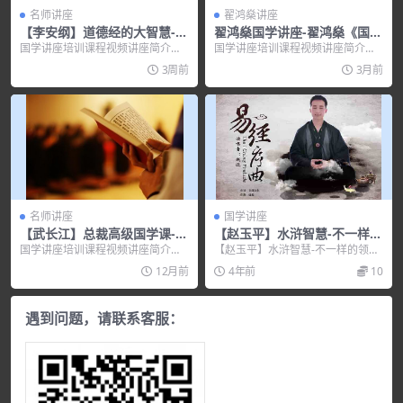
名师讲座
翟鸿燊讲座
【李安纲】道德经的大智慧-老
翟鸿燊国学讲座-翟鸿燊《国学
子心解
应用智慧-点亮心灯》
国学讲座培训课程视频讲座简介：
国学讲座培训课程视频讲座简介：
讲师介绍： 李安纲，字贯一，号心
翟鸿燊国学讲座 – 翟鸿燊《国学应
3周前
3月前
斋主...
用...
名师讲座
国学讲座
【武长江】总裁高级国学课-绝
【赵玉平】水浒智慧-不一样的
对领导力
领导智慧感悟
国学讲座培训课程视频讲座简介：
【赵玉平】水浒智慧-不一样的领导
【武长江】总裁高级国学课-绝对领
智慧感悟，培训讲座视频，培训课
12月前
4年前
10
导力...
程视频教程下载，百...
遇到问题，请联系客服：