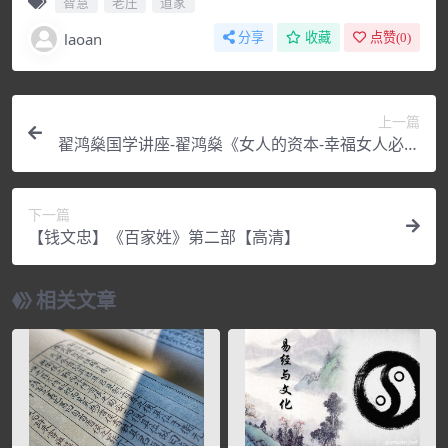
智慧
老庄
道家
laoan
分享
收藏
点赞(
0
)
上一篇
翟鸿燊国学讲座-翟鸿燊《女人的资本-幸福女人必修
的8堂课》
下一篇
【钱文忠】《百家姓》第二部【高清】
相关文章