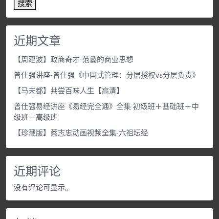
搜索
近期文章
【周建波】政商奇才-范蠡的商业思想
曾仕强讲座-曾仕强《中国式管理：分层授权vs分层负责》
【马未都】共尝百味人生【高清】
曾仕强易经讲座《易经完全通》全集 初级班＋基础班＋中
级班＋高级班
【珍藏版】蔡志忠动画视频全集-六祖坛经
近期评论
没有评论可显示。