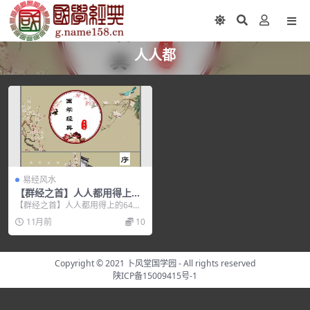
人人都
易经风水
【群经之首】人人都用得上的
64个易经智慧
【群经之首】人人都用得上的64个
易经智慧，培训讲座视频，培训课
11月前
10
程视频教程下载，百...
Copyright © 2021
卜风堂国学园
- All rights reserved
陕ICP备15009415号-1