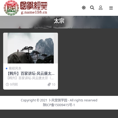
太宗
易经风水
【韩升】百家讲坛-风云唐太宗
（全集视频）
【韩升】百家讲坛-风云唐太宗（全
集视频），培训讲座视频，培训课
9月前
10
程视频教程下载，百...
Copyright © 2021
卜风堂国学园
- All rights reserved
陕ICP备15009415号-1