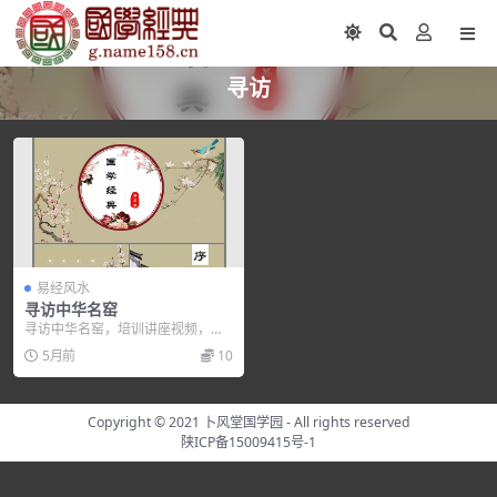
寻访
易经风水
寻访中华名窑
寻访中华名窑，培训讲座视频，培
训课程视频教程下载，百度网盘资
5月前
10
源分享下载。
Copyright © 2021
卜风堂国学园
- All rights reserved
陕ICP备15009415号-1