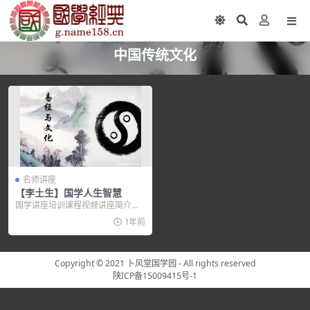
中国传统文化
名师讲座
【李土生】国学人生智慧
国学讲座培训课程视频讲座简介：
老师简介 李土生 字子选，号韬庵。
1年前
现任...
Copyright © 2021
卜风堂国学园
- All rights reserved
陕ICP备15009415号-1