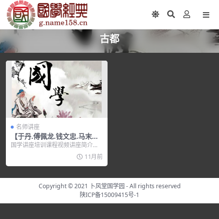
古都
名师讲座
【于丹.傅佩龙.钱文忠.马末都.
蒙曼】名人名城
国学讲座培训课程视频讲座简介：
神秘的加德满都 毕淑敏 临安旧梦
11月前
杭...
Copyright © 2021
卜风堂国学园
- All rights reserved
陕ICP备15009415号-1