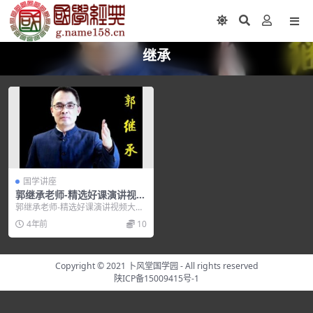
继承
国学讲座
郭继承老师-精选好课演讲视频
大全
郭继承老师-精选好课演讲视频大
全，培训讲座视频，培训课程视频
4年前
10
教程下载，百度网盘资...
Copyright © 2021
卜风堂国学园
- All rights reserved
陕ICP备15009415号-1