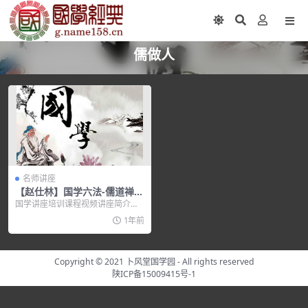
儒做人
名师讲座
【赵仕林】国学六法-儒道禅墨
法兵
国学讲座培训课程视频讲座简介：
在红尘十丈、物欲横流的今天，人
1年前
们物质...
Copyright © 2021
卜风堂国学园
- All rights reserved
陕ICP备15009415号-1