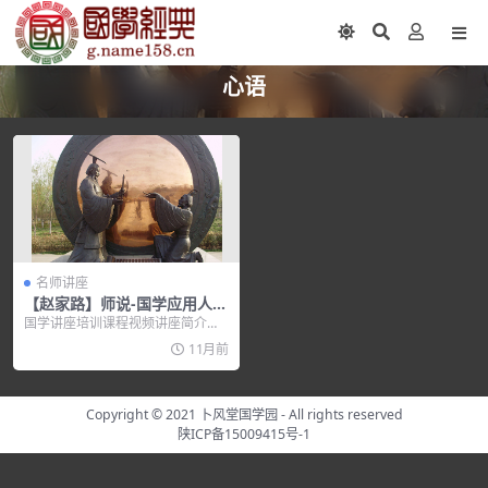
心语
名师讲座
【赵家路】师说-国学应用人际
和谐
国学讲座培训课程视频讲座简介：
一、 嘉宾简介 &nb...
11月前
Copyright © 2021
卜风堂国学园
- All rights reserved
陕ICP备15009415号-1