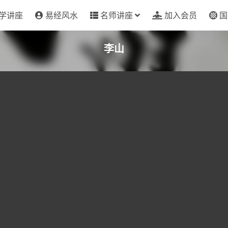
学讲座
易经风水
名师讲座
加入会员
国
李山