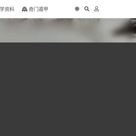
学资料
奇门遁甲