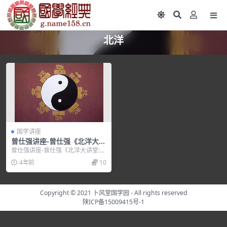
北洋
国学讲座
曾仕强讲座-曾仕强《北洋大讲
堂:胡雪岩成功启示》
曾仕强讲座-曾仕强《北洋大讲堂:胡
雪岩成功启示》，培训讲座视频，
4年前
10
培训课程视频教程...
Copyright © 2021
卜风堂国学园
- All rights reserved
陕ICP备15009415号-1