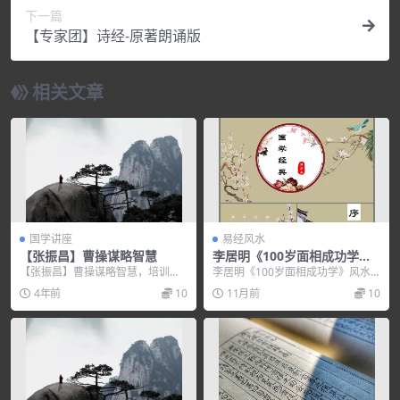
下一篇
【专家团】诗经-原著朗诵版
相关文章
国学讲座
易经风水
【张振昌】曹操谋略智慧
李居明《100岁面相成功学》
风水学视频
【张振昌】曹操谋略智慧，培训讲
李居明《100岁面相成功学》风水
座视频，培训课程视频教程下载，
学视频，培训讲座视频，培训课程
4年前
10
11月前
10
百度网盘资源分享下载...
视频教程下载，百度...