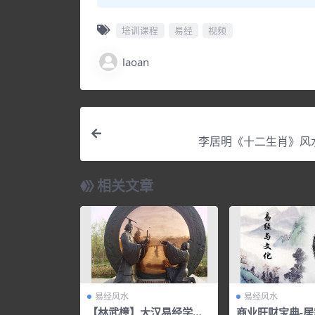
培训课程
易经
视频
laoan
李居明《十二生肖》风
相关文章
易经风水
易经风水
【林武樟】大汉易经学院-
商业旺财宝典-