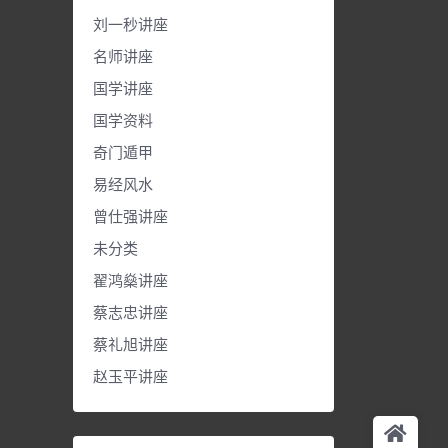
刘一秒讲座
名师讲座
国学讲座
国学资料
奇门遁甲
易经风水
曾仕强讲座
未分类
翟鸿燊讲座
蔡志忠讲座
蔡礼旭讲座
赵玉平讲座