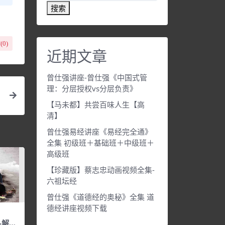
搜索
(
0
)
近期文章
曾仕强讲座-曾仕强《中国式管
理：分层授权vs分层负责》
【马未都】共尝百味人生【高
清】
曾仕强易经讲座《易经完全通》
全集 初级班＋基础班＋中级班＋
高级班
【珍藏版】蔡志忠动画视频全集-
六祖坛经
曾仕强《道德经的奥秘》全集 道
德经讲座视频下载
-解码