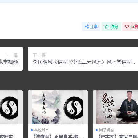
分享
收藏
点赞
上一篇
下一篇
水学视频
李居明风水讲座《李氏三元风水》风水学讲座视
频
易经风水
国学讲座
居家旺宅宝
【陈巃羽】周易自学-紫薇
【史宪文】商品三国