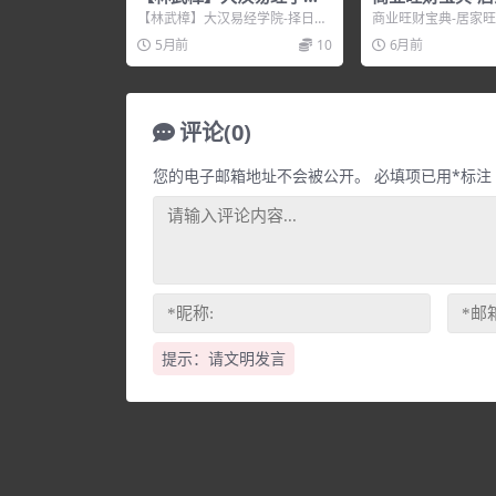
择日学应用课程
鉴
【林武樟】大汉易经学院-择日学
商业旺财宝典-居家
应用课程，培训讲座视频，培训
训讲座视频，培训课
5月前
10
6月前
课程视频教程下载，百度...
下载，百度网盘资源分享
评论(0)
您的电子邮箱地址不会被公开。
必填项已用
*
标注
提示：请文明发言