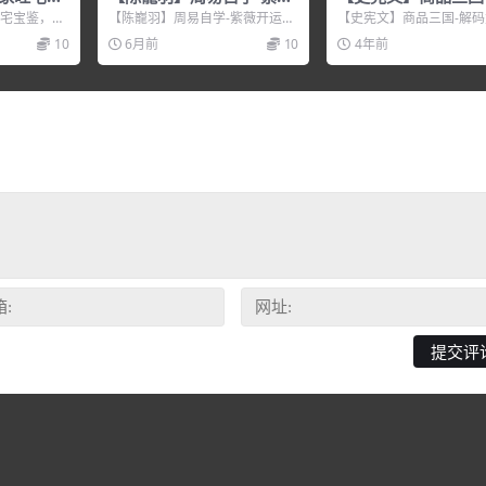
开运
竞争
旺宅宝鉴，培
【陈巃羽】周易自学-紫薇开运，
【史宪文】商品三国-解
程视频教程
培训讲座视频，培训课程视频教
培训讲座视频，培训课程
10
6月前
10
4年前
...
程下载，百度网盘资源分...
程下载，百度网盘资源分..