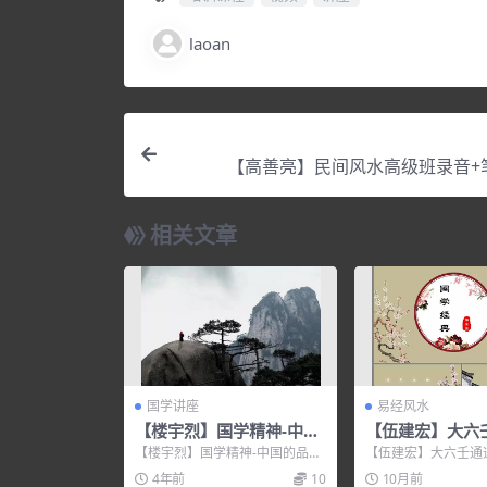
laoan
【高善亮】民间风水高级班录音+
相关文章
国学讲座
易经风水
【楼宇烈】国学精神-中国
【伍建宏】大六
的品格
授+ 讲义 全集
【楼宇烈】国学精神-中国的品
【伍建宏】大六壬通道
格，培训讲座视频，培训课程视
义 全集，培训讲座
4年前
10
10月前
频教程下载，百度网盘资源...
程视频教程下载，百度.