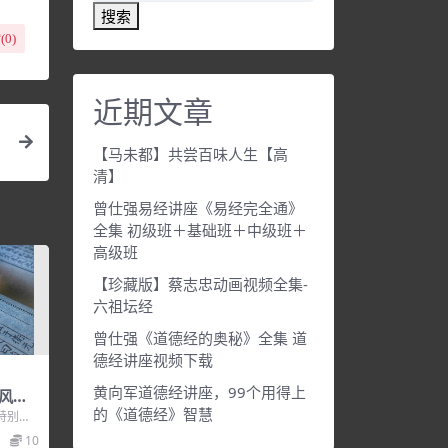
搜索
(
0
)
近期文章
【马未都】共尝百味人生【高
清】
曾仕强易经讲座《易经完全通》
全集 初级班＋基础班＋中级班＋
高级班
【珍藏版】蔡志忠动画视频全集-
六祖坛经
曾仕强《道德经的奥秘》全集 道
德经讲座视频下载
黄向军道德经讲座，99个用得上
风水
的《道德经》智慧
特别专
视频，培
10
.