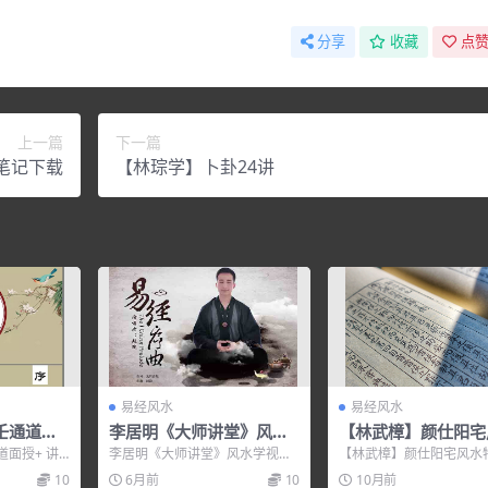
分享
收藏
点赞
上一篇
下一篇
笔记下载
【林琮学】卜卦24讲
易经风水
易经风水
壬通道面
李居明《大师讲堂》风水
【林武樟】颜仕阳宅
学视频
特别专班讲座+讲义
面授+ 讲
李居明《大师讲堂》风水学视
【林武樟】颜仕阳宅风水
视频，培训课
频，培训讲座视频，培训课程视
班讲座+讲义，培训讲座
10
6月前
10
10月前
..
频教程下载，百度网盘资源分...
训课程视频教程下载，百..