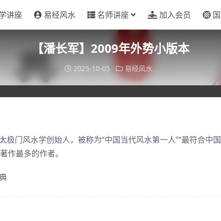
学讲座
易经风水
名师讲座
加入会员
国
【潘长军】2009年外势小版本
2025-10-05
易经风水
极门风水学创始人，被称为“中国当代风水第一人”“最符合中
经著作最多的作者。
典