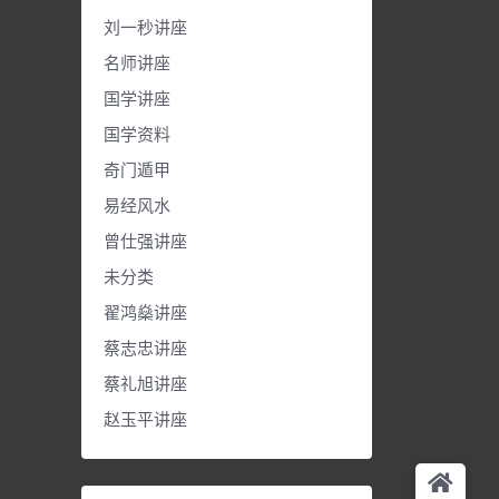
刘一秒讲座
名师讲座
国学讲座
国学资料
奇门遁甲
易经风水
曾仕强讲座
未分类
翟鸿燊讲座
蔡志忠讲座
蔡礼旭讲座
赵玉平讲座