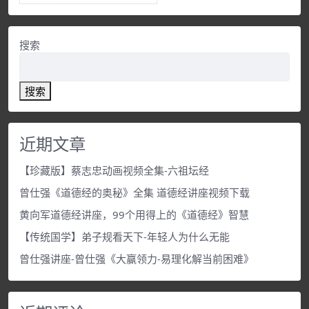
搜索
搜索
近期文章
【珍藏版】蔡志忠动画视频全集-六祖坛经
曾仕强《道德经的奥秘》全集 道德经讲座视频下载
黄向军道德经讲座，99个用得上的《道德经》智慧
【传统国学】弟子规看天下-年轻人为什么无能
曾仕强讲座-曾仕强《大赢领力-易理化解当前困难》