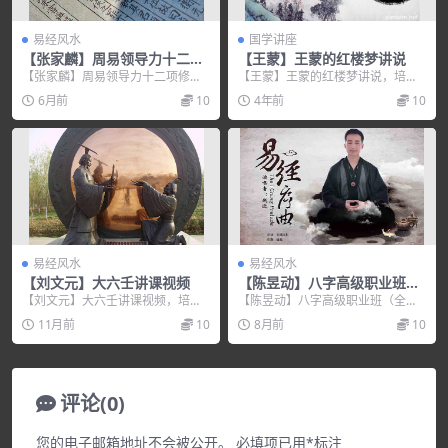
易经风水
国学讲座
【张家麟】周易领导力十二项
【王蒙】王蒙的红楼梦讲说
修炼
【张家麟】周易领导力十二项修
【王蒙】王蒙的红楼梦讲说，培训
炼，培训讲座视频，培训课程视频
讲座视频，培训课程视频教程下
6月前
10
4年前
10
教程下载，百度网盘资源...
载，百度网盘资源分享下...
易经风水
易经风水
【刘文元】大六壬讲课视频
【陈昱动】八字高级职业班
（全集视频）
【刘文元】大六壬讲课视频，培训
【陈昱动】八字高级职业班（全集
讲座视频，培训课程视频教程下
视频），培训讲座视频，培训课程
11月前
10
8月前
10
载，百度网盘资源分享下...
视频教程下载，百度网...
评论(0)
您的电子邮箱地址不会被公开。
必填项已用
*
标注