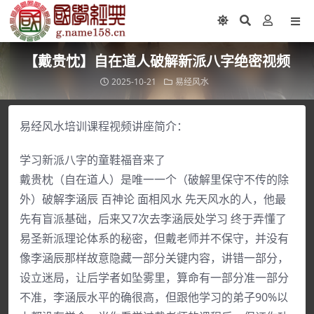
【戴贵忱】自在道人破解新派八字绝密视频
2025-10-21
易经风水
易经风水培训课程视频讲座简介：
学习新派八字的童鞋福音来了
戴贵枕（自在道人）是唯一一个（破解里保守不传的除
外）破解李涵辰 百神论 面相风水 先天风水的人，他最
先有盲派基础，后来又7次去李涵辰处学习 终于弄懂了
易圣新派理论体系的秘密，但戴老师并不保守，并没有
像李涵辰那样故意隐藏一部分关键内容，讲错一部分，
设立迷局，让后学者如坠雾里，算命有一部分准一部分
不准，李涵辰水平的确很高，但跟他学习的弟子90%以