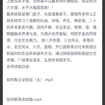
上都没有学会，当你看学过戴老师的课程后，保证你功
力大增，水平大幅度提高！！
戴贵枕既是佛门弟子，也是道教弟子。跟随传承师父正
规系统学习了道教的吐纳、呼吸、养生、禅坐等。二十
四年来素食为膳、坚持不懈、实证亲证，使佛、道、儒
精髓融会贯通与身。为揭示自然奥秘、彻悟宇宙自然规
律、付出毕生精力。 把八字命理、三合风水、命理风
水、玄空风水、六爻、面相、开口直断等古代术数理论
和独到的实战系统操作方法，通过网络视频和面授方式
传播，广结佛友道友，弘扬传承国学文。
名师讲座目录：
如何看企业财运（五）.mp4
如何断男命结婚.mp4