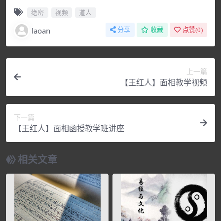
绝密
视频
道人
laoan
分享
收藏
点赞(
0
)
上一篇
【王红人】面相教学视频
下一篇
【王红人】面相函授教学班讲座
相关文章