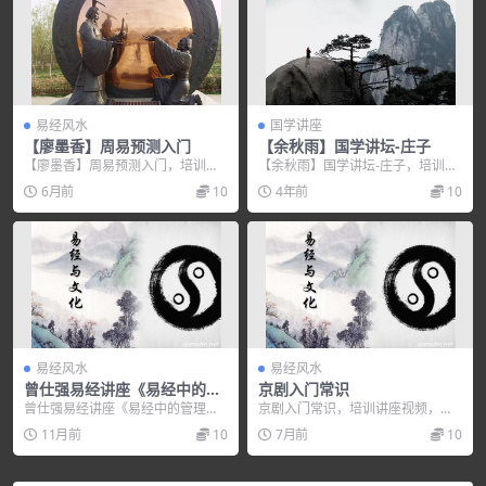
易经风水
国学讲座
【廖墨香】周易预测入门
【余秋雨】国学讲坛-庄子
【廖墨香】周易预测入门，培训讲
【余秋雨】国学讲坛-庄子，培训讲
座视频，培训课程视频教程下载，
座视频，培训课程视频教程下载，
6月前
10
4年前
10
百度网盘资源分享下载...
百度网盘资源分享下...
易经风水
易经风水
曾仕强易经讲座《易经中的管
京剧入门常识
理智慧 三》视频讲座
曾仕强易经讲座《易经中的管理智
京剧入门常识，培训讲座视频，培
慧 三》视频讲座，培训讲座视频，
训课程视频教程下载，百度网盘资
11月前
10
7月前
10
培训课程视频教程下...
源分享下载。