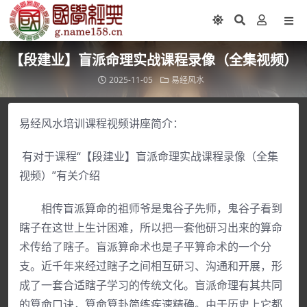
【段建业】盲派命理实战课程录像（全集视频）
2025-11-05
易经风水
易经风水培训课程视频讲座简介：
有对于课程“【段建业】盲派命理实战课程录像（全集
视频）”有关介绍
相传盲派算命的祖师爷是鬼谷子先师，鬼谷子看到
瞎子在这世上生计困难，所以把一套他研习出来的算命
术传给了瞎子。盲派算命术也是子平算命术的一个分
支。近千年来经过瞎子之间相互研习、沟通和开展，形
成了一套合适瞎子学习的传统文化。盲派命理有其共同
的算命口诀，算命算卦简练疾速精确。由于历史上它都