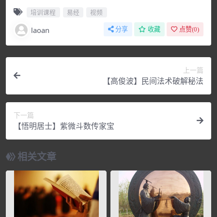
培训课程
易经
视频
laoan
分享
收藏
点赞(
0
)
上一篇
【高俊波】民间法术破解秘法
下一篇
【悟明居士】紫微斗数传家宝
相关文章