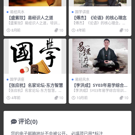
易经风水
国学讲座
【盛紫玟】易经识人之道
【傅杰】《论语》的核心理念
【盛紫玟】易经识人之道，培训讲
【傅杰】《论语》的核心理念，培
座视频，培训课程视频教程下载，
训讲座视频，培训课程视频教程下
8月前
10
4年前
10
百度网盘资源分享下载...
载，百度网盘资源分享...
国学讲座
易经风水
【张应杭】名家论坛-东方智慧
【李洪成】SY03年易学综合培
训全80集
【张应杭】名家论坛-东方智慧，培
【李洪成】SY03年易学综合培训全
训讲座视频，培训课程视频教程下
80集，培训讲座视频，培训课程视
4年前
10
10月前
10
载，百度网盘资源分...
频教程下载，百...
评论(0)
您的电子邮箱地址不会被公开。
必填项已用
*
标注