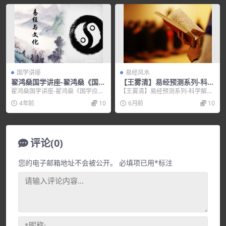
国学讲座
易经风水
翟鸿燊国学讲座-翟鸿燊《国学
【王雾清】易经预测系列-科学
应用智慧》
解析风水
翟鸿燊国学讲座-翟鸿燊《国学应用
【王雾清】易经预测系列-科学解析
智慧》，培训讲座视频，培训课程
风水，培训讲座视频，培训课程视
4年前
10
6月前
10
视频教程下载，百度...
频教程下载，百度网...
评论(0)
您的电子邮箱地址不会被公开。
必填项已用
*
标注