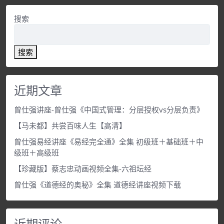
搜索
搜索
近期文章
曾仕强讲座-曾仕强《中国式管理：分层授权vs分层负责》
【马未都】共尝百味人生【高清】
曾仕强易经讲座《易经完全通》全集 初级班＋基础班＋中
级班＋高级班
【珍藏版】蔡志忠动画视频全集-六祖坛经
曾仕强《道德经的奥秘》全集 道德经讲座视频下载
近期评论