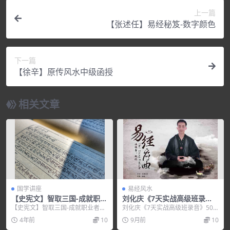
上一篇
【张述任】易经秘笈-数字颜色
下一篇
【徐辛】原传风水中级函授
相关文章
国学讲座
易经风水
【史宪文】智取三国-成就职业
刘化庆《7天实战高级班录
者的10大创新方法
音》50个音频
【史宪文】智取三国-成就职业者的
刘化庆《7天实战高级班录音》50
10大创新方法，培训讲座视频，培
个音频，培训讲座视频，培训课程
4年前
10
9月前
10
训课程视频教程下...
视频教程下载，百度...