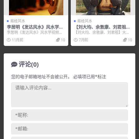
易经风水
易经风水
李居明《发达风水》风水学视
【刘大均、余敦康、刘君祖】
频
大师诠释易经
李居明《发达风水》风水学视频，
【刘大均、余敦康、刘君祖】大师
培训讲座视频，培训课程视频教程
诠释易经，培训讲座视频，培训课
11月前
10
7月前
10
下载，百度网盘资源分...
程视频教程下载，百度...
评论(0)
您的电子邮箱地址不会被公开。
必填项已用
*
标注