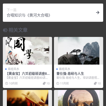
下一篇
合唱知识与《黄河大合唱》
相关文章
易经风水
易经风水
【黄金宝】六爻初级班讲座80
曾仕强-易经与人生
讲
【黄金宝】六爻初级班讲座80讲，
曾仕强-易经与人生，培训讲座视
培训讲座视频，培训课程视频教程
频，培训课程视频教程下载，百度
10月前
10
11月前
10
下载，百度网盘资源...
网盘资源分享下载。