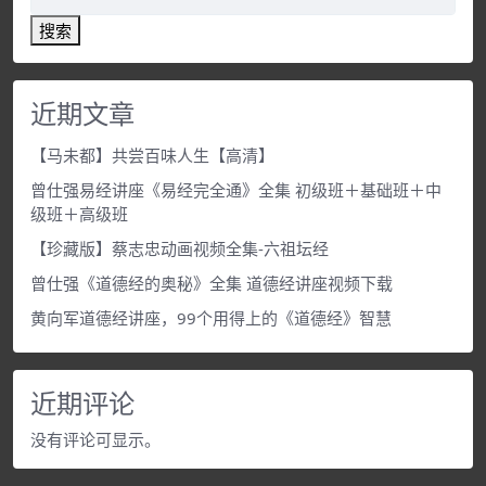
搜索
近期文章
【马未都】共尝百味人生【高清】
曾仕强易经讲座《易经完全通》全集 初级班＋基础班＋中
级班＋高级班
【珍藏版】蔡志忠动画视频全集-六祖坛经
曾仕强《道德经的奥秘》全集 道德经讲座视频下载
黄向军道德经讲座，99个用得上的《道德经》智慧
近期评论
没有评论可显示。