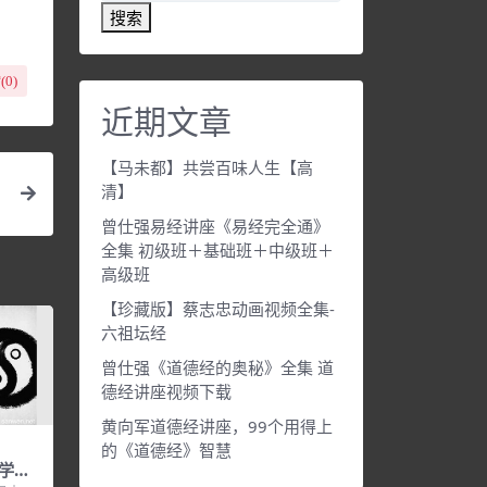
搜索
(
0
)
近期文章
【马未都】共尝百味人生【高
清】
曾仕强易经讲座《易经完全通》
全集 初级班＋基础班＋中级班＋
高级班
【珍藏版】蔡志忠动画视频全集-
六祖坛经
曾仕强《道德经的奥秘》全集 道
德经讲座视频下载
黄向军道德经讲座，99个用得上
的《道德经》智慧
学之