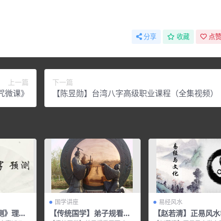
分享
收藏
点赞
上一篇
下一篇
咒微课》
【陈昱勋】台湾八字高级职业课程（全集视频）
国学讲座
易经风水
测》理法
【传统国学】弟子规看天
【赵若清】正易风水