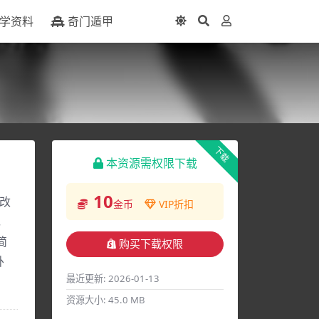
学资料
奇门遁甲
下载
本资源需权限下载
10
改
金币
VIP折扣
，
简
购买下载权限
卦
最近更新:
2026-01-13
资源大小:
45.0 MB