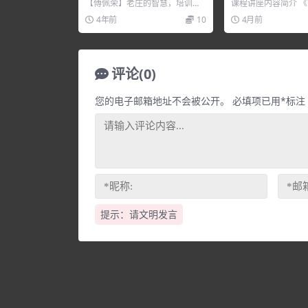
篇+技法篇
【傅佩荣】老庄的智慧，培训讲
课程讲座内容简介 
座视频，培训课程视频教程下
预测》理法篇+技法篇
4年前
10
4月前
载，百度网盘资源分享下载。
目录： 一 古盲派八...
评论(0)
您的电子邮箱地址不会被公开。
必填项已用
*
标注
提示：请文明发言