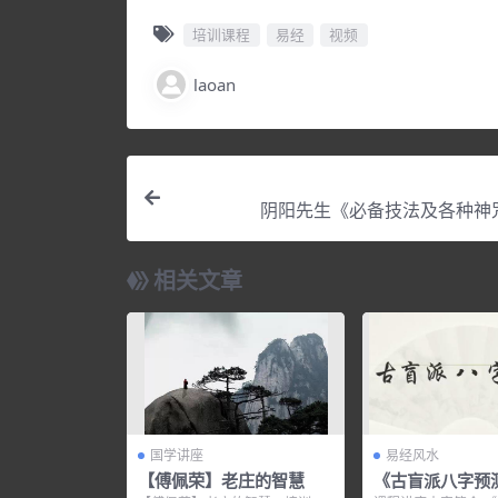
培训课程
易经
视频
laoan
阴阳先生《必备技法及各种神
相关文章
国学讲座
易经风水
【傅佩荣】老庄的智慧
《古盲派八字预