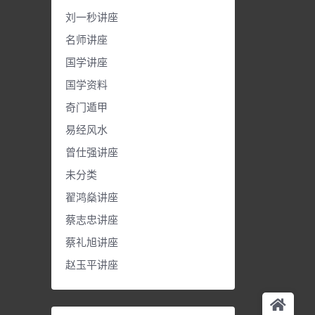
刘一秒讲座
名师讲座
国学讲座
国学资料
奇门遁甲
易经风水
曾仕强讲座
未分类
翟鸿燊讲座
蔡志忠讲座
蔡礼旭讲座
赵玉平讲座