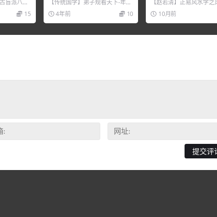
下-年轻人为什么无能
风水过三关
《古盲派八字
【传统国学】弟子规看天下-年轻
【赵若清】正易风水学之
 课程内容
人为什么无能，培训讲座视频，
三关，培训讲座视频，培
15
4年前
10
10月前
培训课程视频教程下载，...
视频教程下载，百度网盘资.