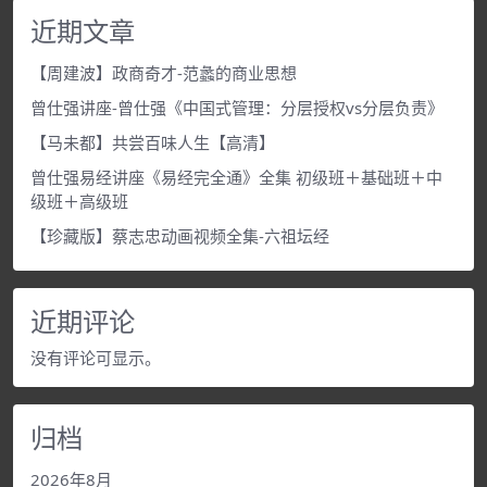
近期文章
【周建波】政商奇才-范蠡的商业思想
曾仕强讲座-曾仕强《中国式管理：分层授权vs分层负责》
【马未都】共尝百味人生【高清】
曾仕强易经讲座《易经完全通》全集 初级班＋基础班＋中
级班＋高级班
【珍藏版】蔡志忠动画视频全集-六祖坛经
近期评论
没有评论可显示。
归档
2026年8月