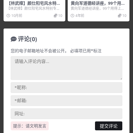
【林武樟】颜仕阳宅风水特别
黄向军道德经讲座，99个用得
专班讲座+讲义
上的《道德经》智慧
【林武樟】颜仕阳宅风水特别专班
黄向军道德经讲座，99个用得上的
讲座+讲义，培训讲座视频，培训课
《道德经》智慧，培训讲座视频，
10月前
10
4年前
10
程视频教程下载，百...
培训课程视频教程下...
评论(0)
您的电子邮箱地址不会被公开。
必填项已用
*
标注
提示：请文明发言