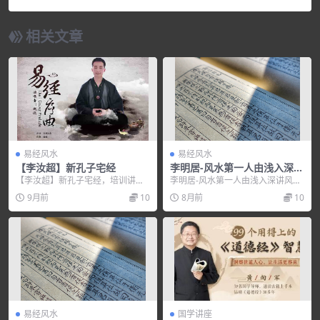
相关文章
易经风水
易经风水
【李汝超】新孔子宅经
李明居-风水第一人由浅入深讲
风水李明居全集打包下载
【李汝超】新孔子宅经，培训讲座
李明居-风水第一人由浅入深讲风水
视频，培训课程视频教程下载，百
李明居全集打包下载，培训讲座视
9月前
10
8月前
10
度网盘资源分享下载。
频，培训课程视频教...
易经风水
国学讲座