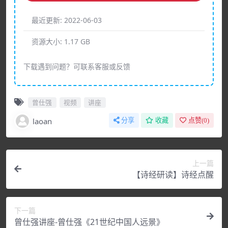
最近更新:
2022-06-03
资源大小:
1.17 GB
下载遇到问题？可联系客服或反馈
曾仕强
视频
讲座
laoan
分享
收藏
点赞(
0
)
上一篇
【诗经研读】诗经点醒
下一篇
曾仕强讲座-曾仕强《21世纪中国人远景》