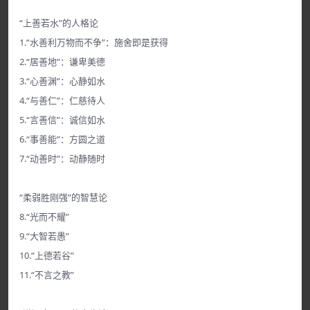
“上善若水”的人格论
1.“水善利万物而不争”：施舍即是获得
2.“居善地”：谦卑美德
3.“心善渊”：心静如水
4.“与善仁”：仁慈待人
5.“言善信”：诚信如水
6.“事善能”：方圆之道
7.“动善时”：动静随时
“柔弱胜刚强”的智慧论
8.“光而不耀”
9.“大智若愚”
10.“上德若谷”
11.“不言之教”