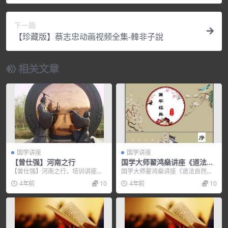
下一篇
【珍藏版】蔡志忠动画视频全集-韓非子說
相关文章
国学讲座
国学讲座
【曾仕强】河南之行
国学大师翟鸿燊讲座《道法自
然》国学讲座视频
【曾仕强】河南之行，培训讲座视
国学大师翟鸿燊讲座《道法自然》
频，培训课程视频教程下载，百度
国学讲座视频，培训讲座视频，培
4年前
10
4年前
10
网盘资源分享下载。
训课程视频教程下载，...