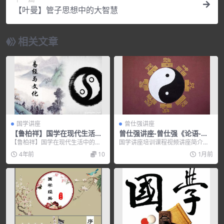
【叶曼】管子思想中的大智慧
相关文章
国学讲座
曾仕强讲座
【鲁柏祥】国学在现代生活中
曾仕强讲座-曾仕强《论语-在
的应用
今天的意义》
【鲁柏祥】国学在现代生活中的应
国学讲座培训课程视频讲座简介：
用，培训讲座视频，培训课程视频
曾仕强讲座 – 曾仕强《论语-在今
4年前
10
1月前
教程下载，百度网盘资...
天...