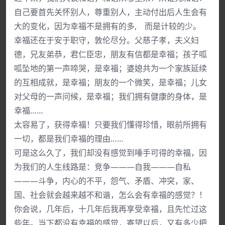
自己要首先关怀别人，尊重别人，主动付出后人生会有
大的变化，因为幸福不是拥有的多, 而是计较的少。
幸福还在于安于职守，敦伦尽分。父慈子孝，夫义妇
德，兄友弟恭，君仁臣忠，朋友有信都是幸福；孩子呱
呱坠地的第一声啼哭，是幸福；婆媳共为一个家族延续
的互相成就，是幸福；朋友的一个微笑，是幸福；儿女
对父母的一声问候，是幸福；我们拥有健康的身体，是
幸福……
太容易了，获得幸福！只要我们懂得珍惜，眼前所拥有
一切，都是我们幸福的理由……
可是这么久了，我们却没有感觉到唾手可得的幸福，因
为我们的人生线路是：竞争———自我———自私
———斗争，内心的不平，怨气、矛盾、冲突，家、
国、社会就会越来越不和谐，怎么会有幸福的感觉？！
你会说，几年后，十几年后我再享受幸福，且先忙过这
些年。当下都没有幸福的感觉，寄望以后，又有多少把