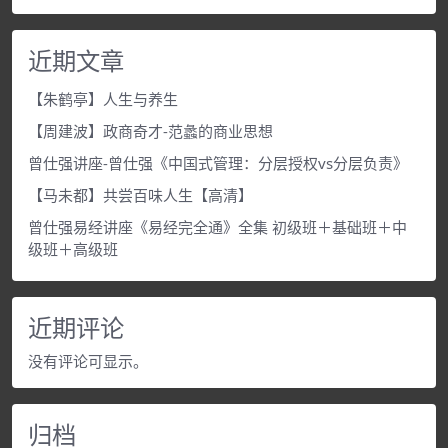
近期文章
【朱鹤亭】人生与养生
【周建波】政商奇才-范蠡的商业思想
曾仕强讲座-曾仕强《中国式管理：分层授权vs分层负责》
【马未都】共尝百味人生【高清】
曾仕强易经讲座《易经完全通》全集 初级班＋基础班＋中
级班＋高级班
近期评论
没有评论可显示。
归档