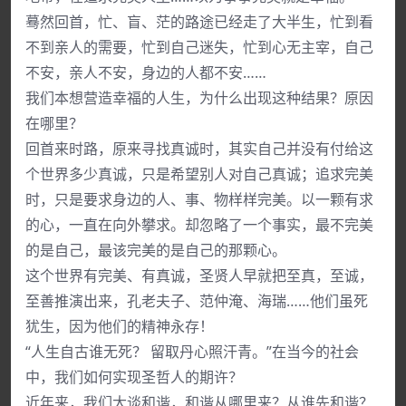
蓦然回首，忙、盲、茫的路途已经走了大半生，忙到看
不到亲人的需要，忙到自己迷失，忙到心无主宰，自己
不安，亲人不安，身边的人都不安……
我们本想营造幸福的人生，为什么出现这种结果？原因
在哪里？
回首来时路，原来寻找真诚时，其实自己并没有付给这
个世界多少真诚，只是希望别人对自己真诚；追求完美
时，只是要求身边的人、事、物样样完美。以一颗有求
的心，一直在向外攀求。却忽略了一个事实，最不完美
的是自己，最该完美的是自己的那颗心。
这个世界有完美、有真诚，圣贤人早就把至真，至诚，
至善推演出来，孔老夫子、范仲淹、海瑞……他们虽死
犹生，因为他们的精神永存！
“人生自古谁无死？ 留取丹心照汗青。”在当今的社会
中，我们如何实现圣哲人的期许？
近年来，我们大谈和谐，和谐从哪里来？从谁先和谐？