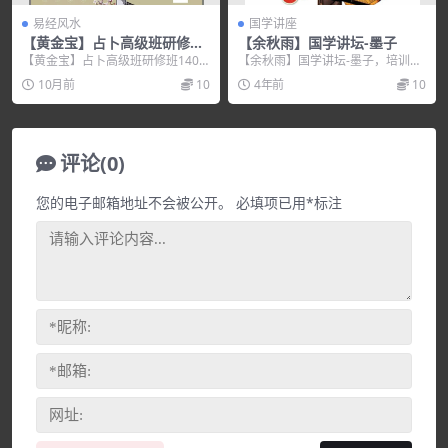
易经风水
国学讲座
【黄金宝】占卜高级班研修班
【余秋雨】国学讲坛-墨子
140集+讲义
【黄金宝】占卜高级班研修班140
【余秋雨】国学讲坛-墨子，培训讲
集+讲义，培训讲座视频，培训课程
座视频，培训课程视频教程下载，
10月前
10
4年前
10
视频教程下载，百...
百度网盘资源分享下...
评论(0)
您的电子邮箱地址不会被公开。
必填项已用
*
标注