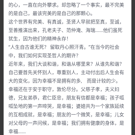
的心，一直在向外攀求。却忽略了一个事实，最不完美
的是自己，最该完美的是自己的那颗心。
这个世界有完美、有真诚，圣贤人早就把至真，至诚，
至善推演出来，孔老夫子、范仲淹、海瑞……他们虽死
犹生，因为他们的精神永存！
“人生自古谁无死？ 留取丹心照汗青。”在当今的社会
中，我们如何实现圣哲人的期许？
近年来，我们大谈和谐，和谐从哪里来？从谁先和谐？
自己要首先关怀别人，尊重别人，主动付出后人生会有
大的变化，因为幸福不是拥有的多, 而是计较的少。
幸福还在于安于职守，敦伦尽分。父慈子孝，夫义妇
德，兄友弟恭，君仁臣忠，朋友有信都是幸福；孩子呱
呱坠地的第一声啼哭，是幸福；婆媳共为一个家族延续
的互相成就，是幸福；朋友的一个微笑，是幸福；儿女
对父母的一声问候，是幸福；我们拥有健康的身体，是
幸福……