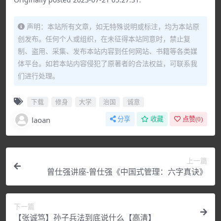
声明：本站所有文章，如无特殊说明或标注，均为本站原
创发布。任何个人或组织，在未征得本站同意时，禁止复
制、盗用、采集、发布本站内容到任何网站、书籍等各类媒
体平台。如若本站内容侵犯了原著者的合法权益，可联系我
们进行处理。
下载
修身
大学
治国
诚意
laoan
分享
收藏
点赞(
0
)
上一篇
曾仕强讲座-曾仕强《中国式管理：六字真诀》
下一篇
【张诚笃】孙子兵法到底说什么【高清】