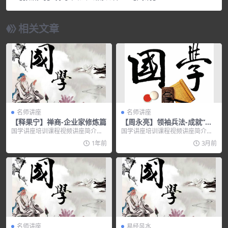
相关文章
名师讲座
名师讲座
【释果宁】禅商-企业家修炼篇
【周永亮】领袖兵法-成就“帝
王”的12项修炼
国学讲座培训课程视频讲座简介：
国学讲座培训课程视频讲座简介：
释果宁简介 —̵...
改革开放30年，中国企业在历经大
1年前
3月前
风大浪之后，大批...
名师讲座
易经风水