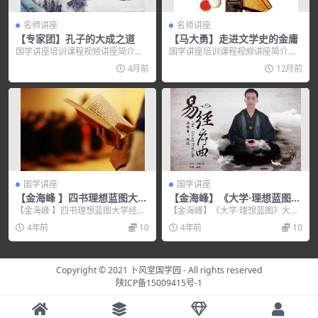
名师讲座
名师讲座
【专家团】孔子的大成之道
【马大勇】走进文学史的金庸
国学讲座培训课程视频讲座简介：
国学讲座培训课程视频讲座简介：
一、讲师简介 ...
【马大勇】走进文学史的金庸 大师
4月前
12月前
简介...
国学讲座
国学讲座
【金海峰 】四书理想蓝图大学
【金海峰】《大学·理想蓝图》
经大学·理想蓝图
大学传
【金海峰 】四书理想蓝图大学经大
【金海峰】《大学·理想蓝图》大学
学·理想蓝图，培训讲座视频，培训
传，培训讲座视频，培训课程视频
4年前
10
4年前
10
课程视频教程下载...
教程下载，百度网盘...
Copyright © 2021
卜风堂国学园
- All rights reserved
陕ICP备15009415号-1