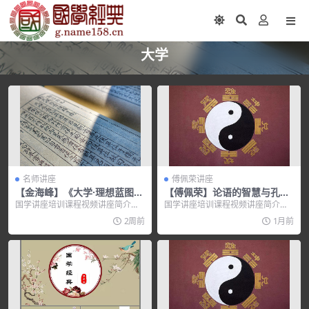
大学
名师讲座
傅佩荣讲座
【金海峰】《大学·理想蓝图》
【傅佩荣】论语的智慧与孔子
大学传
的大道
国学讲座培训课程视频讲座简介：
国学讲座培训课程视频讲座简介：
金海峰《大学·理想蓝图-大学传》
【主讲人简介】 &nbs...
2周前
1月前
课...