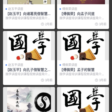
赵玉平讲座
傅佩荣讲座
【赵玉平】向诸葛亮借智慧之
【傅佩荣】向孟子问道
展示的诀窍【高清】
国学讲座培训课程视频讲座简介：
国学讲座培训课程视频讲座简介：
讲师介绍 赵玉平 中央电视...
傅佩荣，公元1950年生，祖籍上
2月前
3月前
海。台湾辅仁大学...
赵玉平讲座
傅佩荣讲座
【赵玉平】向孔子借智慧之育
【傅佩荣】孟子的智慧
人学问【高清】
国学讲座培训课程视频讲座简介：
国学讲座培训课程视频讲座简介：
讲师介绍 赵玉平 《百家讲坛》主
做人处事需要有价值观，孟子提供
3月前
3月前
讲人...
了一套完整的价值观...