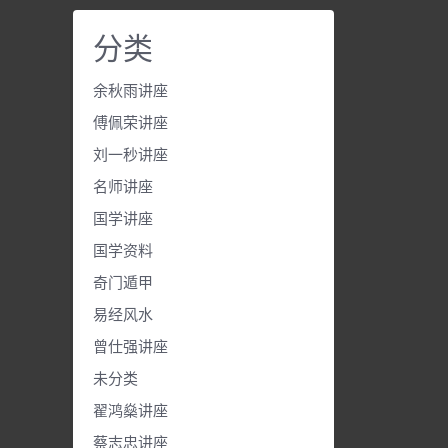
分类
余秋雨讲座
傅佩荣讲座
刘一秒讲座
名师讲座
国学讲座
国学资料
奇门遁甲
易经风水
曾仕强讲座
未分类
翟鸿燊讲座
蔡志忠讲座