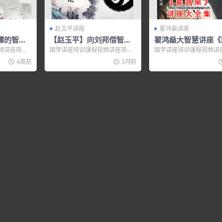
赵玉平讲座
翟鸿燊讲座
谭的智慧
【赵玉平】向刘邦借智慧
翟鸿燊大智慧讲座《
之用人之道【高清】
之大智慧 大智慧二
频讲座简
国学讲座培训课程视频讲座简
国学讲座培训课程视频讲
讲座视频
慧与应用》适
介： 讲师介绍 赵玉平 中央电
介： 翟鸿燊大智慧讲座
4周前
3月前
视...
大智慧 大智慧二》国学讲..