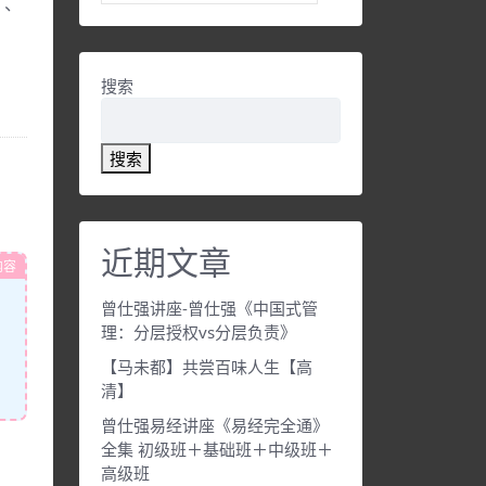
》、
搜索
搜索
近期文章
内容
曾仕强讲座-曾仕强《中国式管
理：分层授权vs分层负责》
【马未都】共尝百味人生【高
清】
曾仕强易经讲座《易经完全通》
全集 初级班＋基础班＋中级班＋
高级班