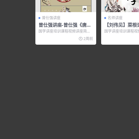
曾仕强讲座
名师讲座
曾仕强讲座-曾仕强《唐朝
【刘伟见】菜根
名将-郭子仪的人生智慧》
与应用
国学讲座培训课程视频讲座简
国学讲座培训课程视
介： 曾仕强讲座 – 曾仕强《唐朝
介： 《菜根谭的智
2周前
名将-郭...
用于企业董事...