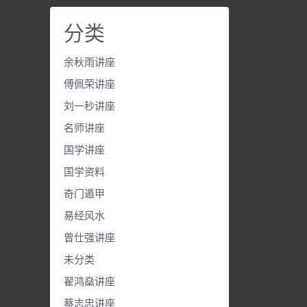
分类
余秋雨讲座
傅佩荣讲座
刘一秒讲座
名师讲座
国学讲座
国学资料
奇门遁甲
易经风水
曾仕强讲座
未分类
翟鸿燊讲座
蔡志忠讲座