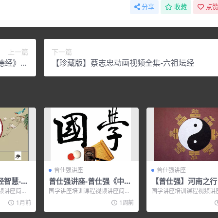
分享
收藏
点赞
上一篇
下一篇
德经》智
【珍藏版】蔡志忠动画视频全集-六祖坛经
慧
曾仕强讲座
曾仕强讲座
经智慧-德
曾仕强讲座-曾仕强《中国
【曾仕强】河南之行
式管理》
频讲座简
国学讲座培训课程视频讲座简
国学讲座培训课程视频讲
——德篇...
介： 曾仕强讲座 – 曾仕强《中国
介： 【曾仕强】河南之行
1月前
1周前
式管理》...
清凉音文化传...