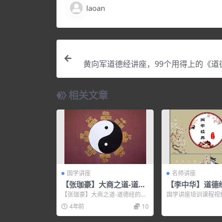
laoan
黄向军道德经讲座，99个用得上的《道
相关文章
国学讲座
名师讲座
【张珈豪】大商之道-道德
【李中华】道德
经的商业智慧【高清】
篇
【张珈豪】大商之道-道德经的商
国学讲座培训课程视
业智慧【高清】，培训讲座视
介： 《道德经》智慧 
4年前
10
频，培训课程视频教程下载...