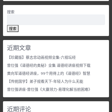
搜索
搜索
近期文章
【珍藏版】蔡志忠动画视频全集-六祖坛经
曾仕强《道德经的奥秘》全集 道德经讲座视频下载
黄向军道德经讲座，99个用得上的《道德经》智慧
【传统国学】弟子规看天下-年轻人为什么无能
曾仕强讲座-曾仕强《大赢领力-易理化解当前困难》
近期评论