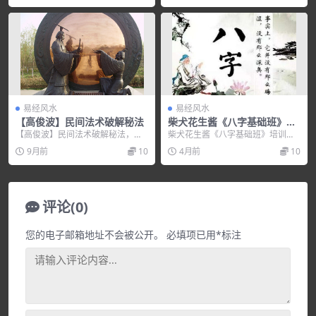
易经风水
易经风水
【高俊波】民间法术破解秘法
柴犬花生酱《八字基础班》培
训课程+速成
【高俊波】民间法术破解秘法，培
柴犬花生酱《八字基础班》培训课
训讲座视频，培训课程视频教程下
程+速成，培训讲座视频，培训课程
9月前
10
4月前
10
载，百度网盘资源分享...
视频教程下载，百度...
评论(0)
您的电子邮箱地址不会被公开。
必填项已用
*
标注