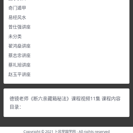
奇门遁甲
易经风水
曾仕强讲座
未分类
翟鸿燊讲座
蔡志忠讲座
蔡礼旭讲座
赵玉平讲座
德镜老师《断六亲藏箱秘法》课程视频11集 课程内容
目录：
Copyright © 2021
卜风堂国学园
- All rights reserved