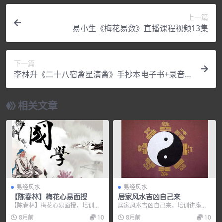
上一篇
易小生《梅花易数》直播课程视频13集
下一篇
李林升《二十八宿禽星演禽》手抄本电子书+录音2
0个
相关文章
易经风水
易经风水
【陈春林】梅花心易面授
居家风水吉凶自己来
【陈春林】梅花心易面授，培训讲
居家风水吉凶自己来，培训讲座视
座视频，培训课程视频教程下载，
频，培训课程视频教程下载，百度
8月前
10
8月前
10
百度网盘资源分享下载...
网盘资源分享下载。