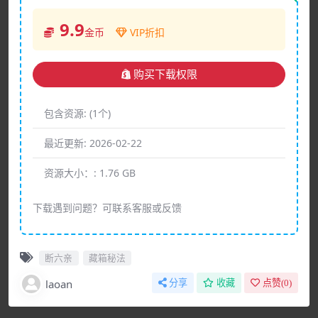
9.9
金币
VIP折扣
购买下载权限
包含资源:
(1个)
最近更新:
2026-02-22
资源大小：:
1.76 GB
下载遇到问题？可联系客服或反馈
断六亲
藏箱秘法
laoan
分享
收藏
点赞(
0
)