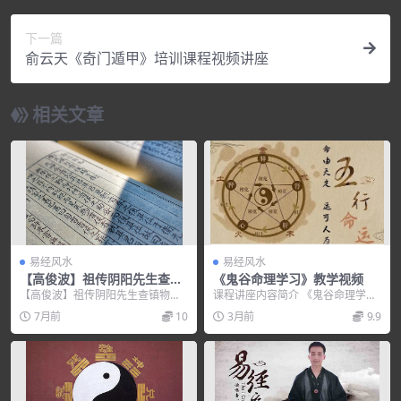
下一篇
俞云天《奇门遁甲》培训课程视频讲座
相关文章
易经风水
易经风水
【高俊波】祖传阴阳先生查镇
《鬼谷命理学习》教学视频
物秘法大全+讲义
【高俊波】祖传阴阳先生查镇物秘
课程讲座内容简介 《鬼谷命理学
法大全+讲义，培训讲座视频，培训
习》教学视频 课程内容目录： 01、
7月前
10
3月前
9.9
课程视频教程下载，...
鬼谷命理第一课...