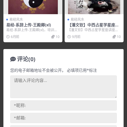
易经风水
易经风水
易经-系辞上传-王殿卿(xl)
【潘文钦】中西占星学星座讲
座（全集视频）
易经-系辞上传-王殿卿(xl)，培训讲
【潘文钦】中西占星学星座讲座
座视频，培训课程视频教程下载，
（全集视频），培训讲座视频，培
6月前
10
9月前
10
百度网盘资源...
训课程视频教程下载，百...
评论(0)
您的电子邮箱地址不会被公开。
必填项已用
*
标注