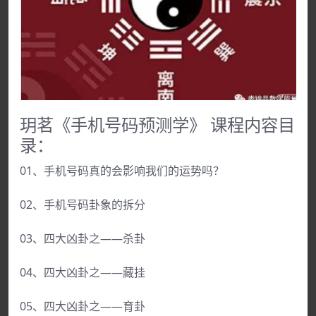
玥茗《手机号码预测学》 课程内容目
录：
01、手机号码真的会影响我们的运势吗？
02、手机号码卦象的拆分
03、四大凶卦之——杀卦
04、四大凶卦之——藏挂
05、四大凶卦之——育卦