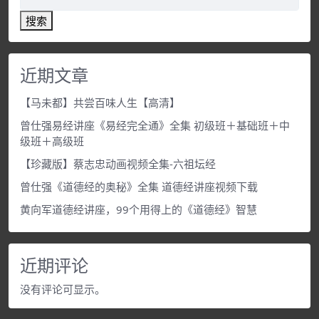
搜索
近期文章
【马未都】共尝百味人生【高清】
曾仕强易经讲座《易经完全通》全集 初级班＋基础班＋中
级班＋高级班
【珍藏版】蔡志忠动画视频全集-六祖坛经
曾仕强《道德经的奥秘》全集 道德经讲座视频下载
黄向军道德经讲座，99个用得上的《道德经》智慧
近期评论
没有评论可显示。