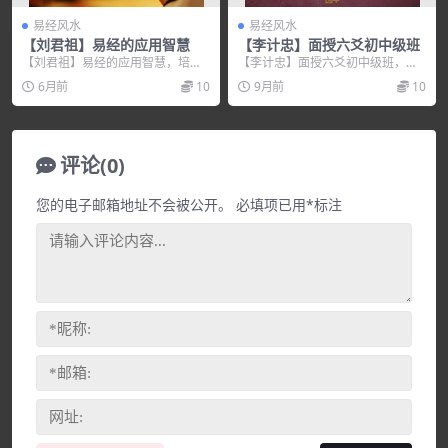
易经风水
易经风水
【刘君祖】易经的应用智慧
【李计忠】面授六爻初中级班
【刘君祖】易经的应用智慧，培训
【李计忠】面授六爻初中级班，培
讲座视频，培训课程视频教程下
训讲座视频，培训课程视频教程下
6月前
10
9月前
10
载，百度网盘资源分享下...
载，百度网盘资源分享...
评论(0)
您的电子邮箱地址不会被公开。
必填项已用
*
标注