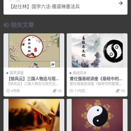
【赵仕林】国学六法-儒道禅墨法兵
相关文章
国学讲座
易经风水
【徐风云】三国人物志与现代
曾仕强易经讲座《易经中的管
企业管理
理智慧 三》视频讲座
【徐风云】三国人物志与现代企业
曾仕强易经讲座《易经中的管理智
管理，培训讲座视频，培训课程视
慧 三》视频讲座，培训讲座视频，
4年前
10
11月前
10
频教程下载，百度网盘...
培训课程视频教程下...