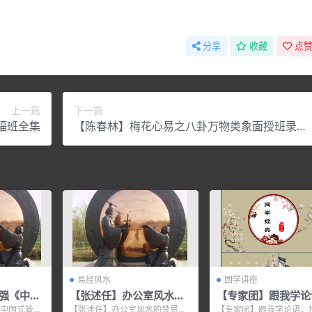
分享
收藏
点赞
上一篇
下一篇
福班全集
【陈春林】梅花心易之八卦万物类象面授班录像
（全集）
易经风水
国学讲座
仕强《中国
【张述任】办公室风水的
【专家团】跟我学论
学：出色
禁忌（超实用）
《中国式管理
【张述任】办公室风水的禁忌
【专家团】跟我学论语，