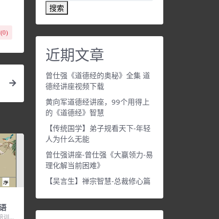
搜索
(
0
)
近期文章
曾仕强《道德经的奥秘》全集 道
德经讲座视频下载
黄向军道德经讲座，99个用得上
的《道德经》智慧
【传统国学】弟子规看天下-年轻
人为什么无能
曾仕强讲座-曾仕强《大赢领力-易
理化解当前困难》
【吴言生】禅宗智慧-总裁修心篇
语
培训讲