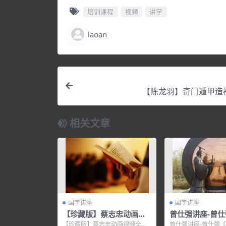
培训课程
视频
讲学
laoan
【陈龙羽】奇门遁甲造
相关文章
国学讲座
国学讲座
【珍藏版】蔡志忠动画视
曾仕强讲座-曾
频全集-龍女
式管理组织行为
【珍藏版】蔡志忠动画视频全集-
曾仕强讲座-曾仕强