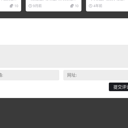
中层主
（超实用），培训讲座视频，培
座视频，培训课程视频教
10
9月前
10
4年前
培训课...
训课程视频教程下载，百度网...
载，百度网盘资源分享下