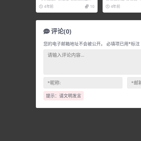
的中层主管》
龍女，培训讲座视频，培训课程
组织行为学：出色的
4年前
10
4年前
视频教程下载，百度网盘...
管》，培训讲座视频，
评论(0)
您的电子邮箱地址不会被公开。
必填项已用
*
标注
提示：请文明发言